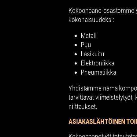
Kokoonpano-osastomme yhd
kokonaisuudeksi:
Metalli
Puu
Lasikuitu
Elektroniikka
Pneumatiikka
Yhdistämme nämä kompon
tarvittavat viimeistelytyöt,
niittaukset.
ASIAKASLÄHTÖINEN TO
Kokoonpanotyöt toteutetaa