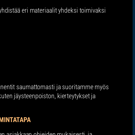
istää eri materiaalit yhdeksi toimivaksi
entit saumattomasti ja suoritamme myös
 kuten jäysteenpoiston, kierteytykset ja
IMINTATAPA
n asiakkaan ohjeiden mukaisesti, ja