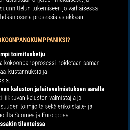
 suunnittelun tukemiseen jo varhaisessa
tehdään osana prosessia asiakkaan
KOKOONPANOKUMPPANIKSI?
empi toimitusketju
 ja kokoonpanoprosessi hoidetaan saman
kaa, kustannuksia ja
sia.
van kaluston ja laitevalmistuksen saralla
 liikkuvan kaluston valmistajia ja
isuuden toimijoita sekä erikoislaite- ja
puolilta Suomea ja Eurooppaa.
sakin tilanteissa