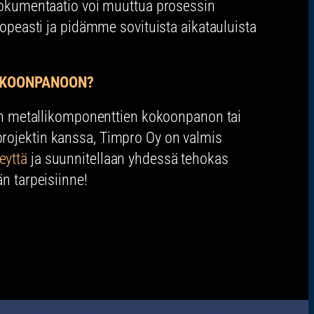
kumentaatio voi muuttua prosessin
peasti ja pidämme sovituista aikatauluista
OKOONPANOON?
sten metallikomponenttien kokoonpanon tai
rojektin kanssa, Timpro Oy on valmis
eyttä
ja suunnitellaan yhdessä tehokas
än tarpeisiinne!