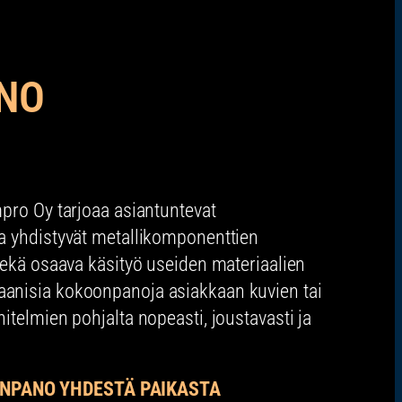
NO
pro Oy tarjoaa asiantuntevat
a yhdistyvät metallikomponenttien
sekä osaava käsityö useiden materiaalien
anisia kokoonpanoja asiakkaan kuvien tai
itelmien pohjalta nopeasti, joustavasti ja
NPANO YHDESTÄ PAIKASTA