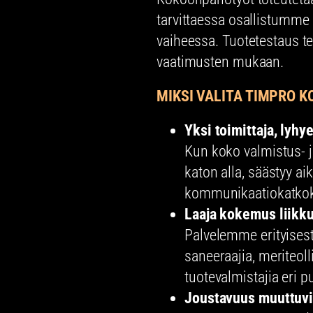
tarvittaessa osallistumme
vaiheessa. Tuotetestaus 
vaatimusten mukaan.
MIKSI VALITA TIMPRO 
Yksi toimittaja, lyhy
Kun koko valmistus-
katon alla, säästyy ai
kommunikaatiokatkok
Laaja kokemus liikku
Palvelemme erityisesti
saneeraajia, meriteoll
tuotevalmistajia eri 
Joustavuus muuttuvis