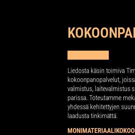
KOKOONPA
OTA YHTEYTTÄ
Liedosta käsin toimiva Tim
kokoonpanopalvelut, joiss
valmistus, laitevalmistus 
parissa. Toteutamme meka
yhdessä kehitettyjen suunn
laadusta tinkimättä.
MONIMATERIAALIKOKOO