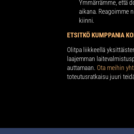
Ymmärrämme, että do
aikana. Reagoimme no
kiinni.
ETSITKÖ KUMPPANIA K
Olitpa liikkeellä yksittäi
laajemman laitevalmistusp
auttamaan.
Ota meihin yht
toteutusratkaisu juuri teid