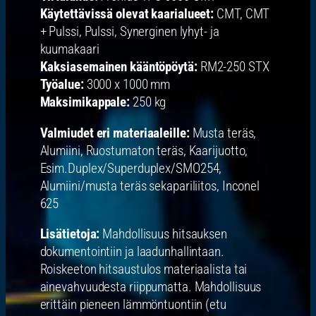
Käytettävissä olevat kaarialueet:
CMT, CMT
+ Pulssi, Pulssi, Synerginen lyhyt- ja
kuumakaari
Kaksiasemainen kääntöpöytä:
RM2-250 STX
Työalue:
3000 x 1000 mm
Maksimikappale:
250 kg
Valmiudet eri materiaaleille:
Musta teräs,
Alumiini, Ruostumaton teräs, Kaarijuotto,
Esim.Duplex/Superduplex/SMO254,
Alumiini/musta teräs sekapariliitos, Inconel
625
Lisätietoja:
Mahdollisuus hitsauksen
dokumentointiin ja laadunhallintaan.
Roiskeeton hitsaustulos materiaalista tai
ainevahvuudesta riippumatta. Mahdollisuus
erittäin pieneen lämmöntuontiin (etu