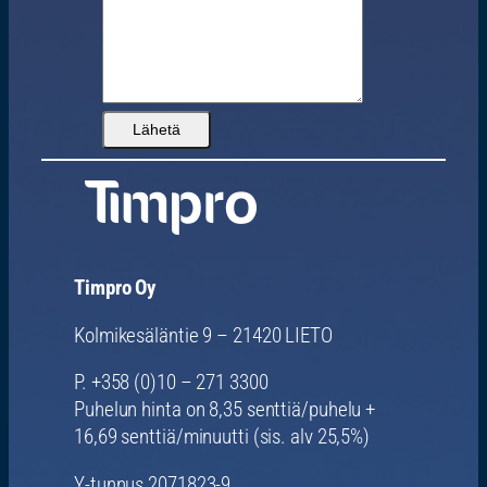
Timpro Oy
Kolmikesäläntie 9 – 21420 LIETO
P. +358 (0)10 – 271 3300
Puhelun hinta on 8,35 senttiä/puhelu +
16,69 senttiä/minuutti (sis. alv 25,5%)
Y-tunnus 2071823-9