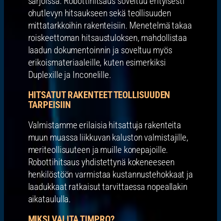
sarjoissa. Robottihitsaus soveltuu erityisesti
ohutlevyn hitsaukseen sekä teollisuuden
mittatarkkoihin rakenteisiin. Menetelmä takaa
roiskeettoman hitsaustuloksen, mahdollistaa
laadun dokumentoinnin ja soveltuu myös
erikoismateriaaleille, kuten esimerkiksi
Duplexille ja Inconelille.
HITSATUT RAKENTEET TEOLLISUUDEN
TARPEISIIN
Valmistamme erilaisia hitsattuja rakenteita
muun muassa liikkuvan kaluston valmistajille,
meriteollisuuteen ja muille konepajoille.
Robottihitsaus yhdistettynä kokeneeseen
henkilöstöön varmistaa kustannustehokkaat ja
laadukkaat ratkaisut tarvittaessa nopeallakin
aikataululla.
MIKSI VALITA TIMPRO?