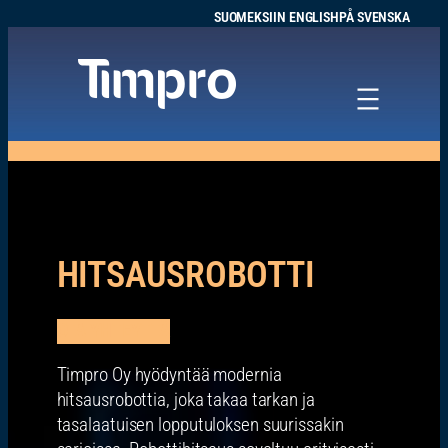
Siirry
SUOMEKSI
IN ENGLISH
PÅ SVENSKA
sisältöön
HITSAUSROBOTTI
OTA YHTEYTTÄ
Timpro Oy hyödyntää modernia
hitsausrobottia, joka takaa tarkan ja
tasalaatuisen lopputuloksen suurissakin