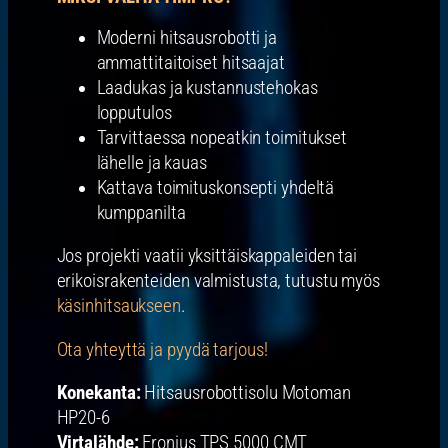
Moderni hitsausrobotti ja
ammattitaitoiset hitsaajat
Laadukas ja kustannustehokas
lopputulos
Tarvittaessa nopeatkin toimitukset
lähelle ja kauas
Kattava toimituskonsepti yhdeltä
kumppanilta
Jos projekti vaatii yksittäiskappaleiden tai
erikoisrakenteiden valmistusta, tutustu myös
käsinhitsaukseen
.
Ota yhteyttä ja pyydä tarjous!
Konekanta:
Hitsausrobottisolu Motoman
HP20-6
Virtalähde:
Fronius TPS 5000 CMT