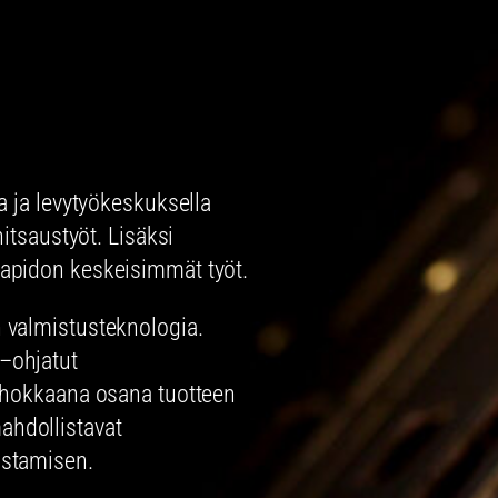
a ja levytyökeskuksella
itsaustyöt. Lisäksi
apidon keskeisimmät työt.
 valmistusteknologia.
–ohjatut
ehokkaana osana tuotteen
hdollistavat
istamisen.