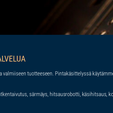
ALVELUA
valmiiseen tuotteeseen. Pintakäsittelyssä käytämme 
tkentaivutus, särmäys, hitsausrobotti, käsihitsaus, k