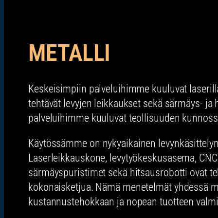
METALLI
Keskeisimpiin palveluihimme kuuluvat laserill
tehtävät levyjen leikkaukset sekä särmäys- ja h
palveluihimme kuuluvat teollisuuden kunnoss
Käytössämme on nykyaikainen levynkäsittelyn
Laserleikkauskone, levytyökeskusasema, CNC
särmäyspuristimet sekä hitsausrobotti ovat t
kokonaisketjua. Nämä menetelmät yhdessä ma
kustannustehokkaan ja nopean tuotteen valm